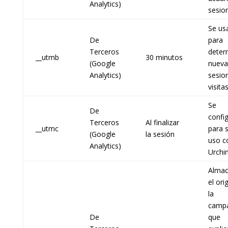
Analytics)
sesio
Se us
De
para
Terceros
deter
__utmb
30 minutos
(Google
nueva
Analytics)
sesio
visita
Se
De
confi
Terceros
Al finalizar
__utmc
para 
(Google
la sesión
uso c
Analytics)
Urchi
Alma
el ori
la
camp
De
que