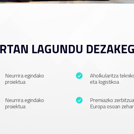
RTAN LAGUNDU DEZAKE
Neurrira egindako
Aholkularitza teknik

proiektua
eta logistikoa
Neurrira egindako
Premiazko zerbitzu

proiektua
Europa osoan zehar