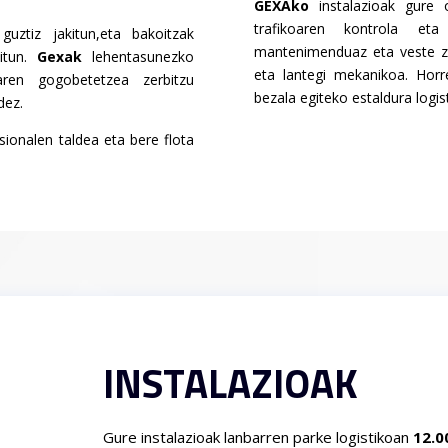
GEXAko
instalazioak gure o
trafikoaren kontrola eta 
guztiz jakitun,eta bakoitzak
mantenimenduaz eta veste zer
itun.
Gexak
lehentasunezko
eta lantegi mekanikoa. Hor
ren gogobetetzea zerbitzu
bezala egiteko estaldura logis
dez.
ionalen taldea eta bere flota
INSTALAZIOAK
Gure instalazioak lanbarren parke logistikoan
12.0