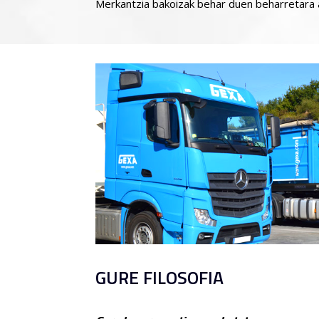
Merkantzia bakoizak behar duen beharretara 
GURE FILOSOFIA