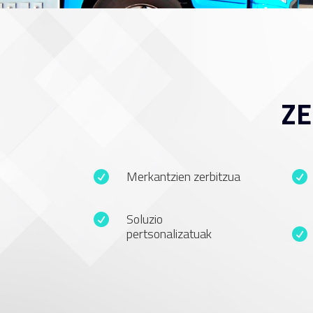
ZE
Merkantzien zerbitzua


Soluzio

pertsonalizatuak
