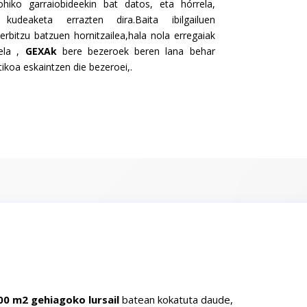
hiko garraiobideekin bat datos, eta hórrela,
kudeaketa errazten dira.Baita ibilgailuen
bitzu batzuen hornitzailea,hala nola erregaiak
rela ,
GEXAk
bere bezeroek beren lana behar
tikoa eskaintzen die bezeroei,.
00 m2 gehiagoko lursail
batean kokatuta daude,