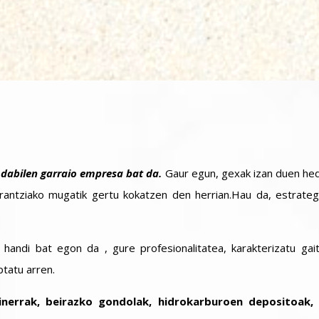
 dabilen garraio empresa bat da.
Gaur egun, gexak izan duen he
frantziako mugatik gertu kokatzen den herrian.Hau da, estrategi
 handi bat egon da , gure profesionalitatea, karakterizatu gai
tatu arren.
linerrak, beirazko gondolak, hidrokarburoen depositoak,