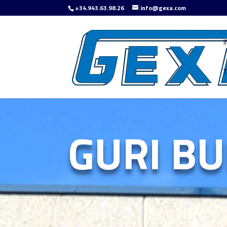
+34.943.63.98.26
info@gexa.com
I
GURI B