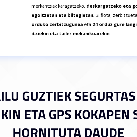
merkantziak karagatzeko,
deskargatzeko eta go
egoitzetan eta biltegietan
. Bi flota, zerbitzue
orduko zerbitzugunea
eta
24 orduz gure lang
itxiekin eta tailer mekanikoarekin
.
AILU GUZTIEK SEGURTA
IN ETA GPS KOKAPEN 
HORNITUTA DAUDE