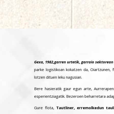
Gexa, 1982,garren urtetik, garraio sektorean
parke logistikoan kokatzen da, Oiartzunen, 
lotzen dituen leku nagusian.
Bere hasieratik gaur egun arte, Aurrerapen
esperientziagatik. Bezeroen beharretara adap
Gure flota,
Tautliner, erremolkedun tau