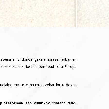
dapenaren ondorioz, gexa empresa, lanbarren
koki kokatuak, Iberiar penintsula eta Europa
tuelako, eta urte hauetan zehar lortu degun
 plataformak eta kulunkak
osatzen dute,