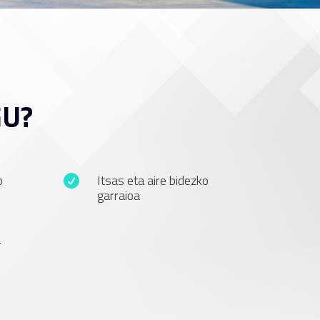
GU?
o
Itsas eta aire bidezko

garraioa
a