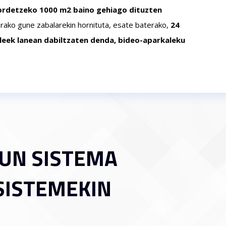
rdetzeko 1000 m2 baino gehiago dituzten
tarako gune zabalarekin hornituta, esate baterako,
24
ileek lanean dabiltzaten denda, bideo-aparkaleku
SUN SISTEMA
SISTEMEKIN