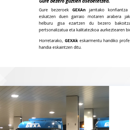
Gure bezero guztien asebetetzea.
Gure bezeroek
GEXAn
jarritako konfiantza 
eskatzen duen garraio motaren arabera jak
helburu gisa ezartzen du bezero bakoitza
pertsonalizatua eta kalitatezkoa aurkeztearen bi
Horretarako,
GEXAk
eskarmentu handiko profes
handia eskaintzen ditu.